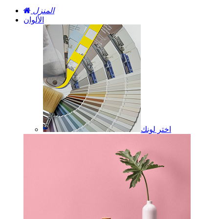
المنزل
الألوان
اختر لونك