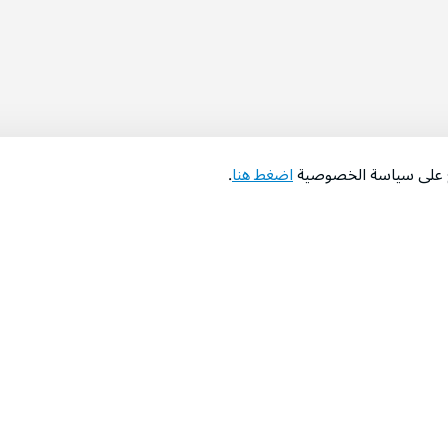
اع على سياسة الخصوصية
اضغط هنا
.
عن الشركة
‫المساعدة‬
من نحن؟
تواصل معنا
‫معارضنا‬
الأسئلة الشائعة
‫أخبارنا‬