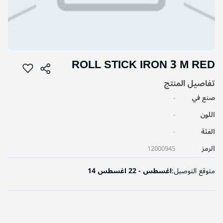
التخطي
ROLL STICK IRON 3 M RED
إلى
بداية
تفاصيل المنتج
معرض
الصور
صنع في
-
اللون
-
الفئة
-
الرمز
12000945
متوقع التوصيل:
14 اغسطس - 22 اغسطس