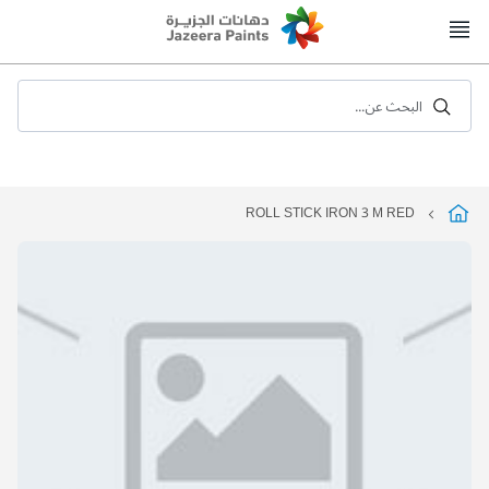
Skip
to
Content
البحث عن...
ROLL STICK IRON 3 M RED
التخطي
إلى
نهاية
معرض
الصور