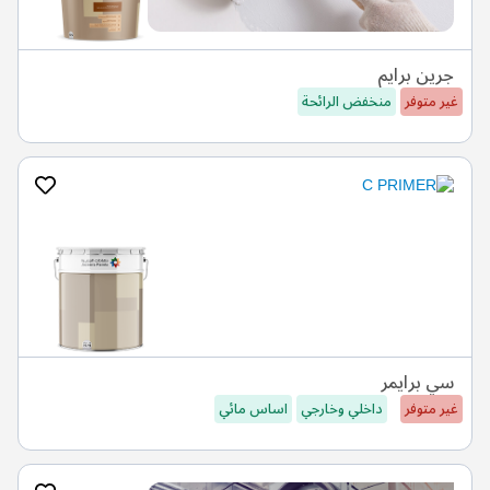
جرين برايم
غير متوفر
منخفض الرائحة
سي برايمر
غير متوفر
داخلي وخارجي
اساس مائي