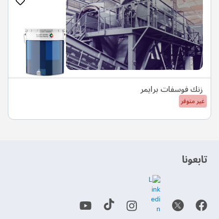
زنك فوسفات برايمر
غير متوفر
‫تابعونا‬