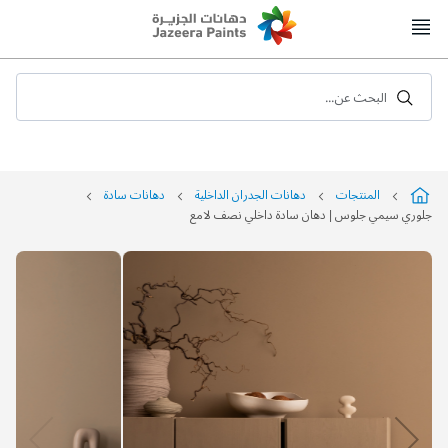
Skip
to
Content
البحث عن...
المنتجات
دهانات الجدران الداخلية
دهانات سادة
جلوري سيمي جلوس | دهان سادة داخلي نصف لامع
التخطي
إلى
نهاية
معرض
الصور