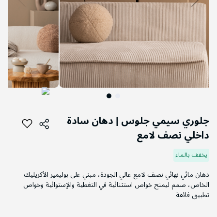
التخطي
إلى
جلوري سيمي جلوس | دهان سادة
بداية
داخلي نصف لامع
معرض
الصور
يخفف بالماء
دهان مائي نهائي نصف لامع عالي الجودة، مبني على بوليمير الأكريليك
الخاص، صمم ليمنح خواص استثنائية في التغطية والإستوائية وخواص
تطبيق فائقة