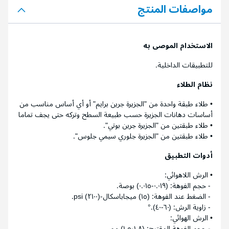
مواصفات المنتج
الاستخدام الموصى به
للتطبيقات الداخلية.
نظام الطلاء
• طلاء طبقة واحدة من "الجزيرة جرين برايم" أو أي أساس مناسب من
أساسات دهانات الجزيرة حسب طبيعة السطح وتركه حتى يجف تماما
• طلاء طبقتين من "الجزيرة جرين بوتي".
• طلاء طبقتين من "الجزيرة جلوري سيمي جلوس".
أدوات التطبيق
• الرش اللاهوائي:
- حجم الفوهة: (٠.٠١٩-٠.٠١٥) بوصة.
- الضغط عند الفوهة: (١٥) ميجاباسكال-(٢١٠٠) psi.
- زاوية الرش: (٦٠-٤٠).°
• الرش الهوائي:
- حجم الفوهة المقترح: (١.٨-١.٥) مم.