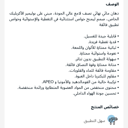
الوصف
دهان مائي نهائي نصف لامع عالي الجودة، مبني على بوليمير الأكريليك
الخاص، صمم ليمنح خواص استثنائية في التغطية والإستوائية وخواص
تطبيق فائقة
• قابلية جيدة للغسيل.
• قدرة تغطية فريدة.
• ثباتية ممتازة للألوان واللمعة.
• نعومة واستوائية ممتازة.
• سهولة التطبيق بدون تناثر.
• متانة ممتازة وقوة التصاق فائقة.
• مقاومة فائقة للماء والقلويات.
• مقاوم للبكتريا داخل العبوة.
• تركيبة خالية من الفومالدهيد والأمونيا و APEO.
• محتوى منخفض من المواد العضوية المتطايرة ورائحة منخفضة.
• تحسين جودة الهواء الداخلي.
خصائص المنتج
سهل التطبيق