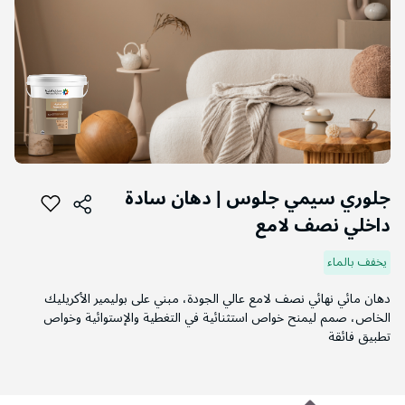
التخطي
إلى
جلوري سيمي جلوس | دهان سادة
بداية
داخلي نصف لامع
معرض
الصور
يخفف بالماء
دهان مائي نهائي نصف لامع عالي الجودة، مبني على بوليمير الأكريليك
الخاص، صمم ليمنح خواص استثنائية في التغطية والإستوائية وخواص
تطبيق فائقة