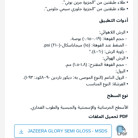
• طلاء طبقتين من "الجزيرة جرين بوتي".
• طلاء طبقتين من "الجزيرة جلوري سيمي جلوس".
أدوات التطبيق
• الرش اللاهوائي:
- حجم الفوهة: (٠.٠١٩-٠.٠١٥) بوصة.
- الضغط عند الفوهة: (١٥) ميجاباسكال-(٢١٠٠) psi.
- زاوية الرش: (٦٠-٤٠).°
• الرش الهوائي:
- حجم الفوهة المقترح: (١.٨-١.٥) مم.
• الرول:
- الرول الناعم (النوع الموصى به: ديكور ناردين -٨٠٠٩كود: ١٠٩٣).
• الفرشاة: النوع المناسب
نوع السطح
الأسطح الخرسانية والإسمنتية والجبسية والطوب الفخاري.
PDF تحميل الملفات
JAZEERA GLORY SEMI GLOSS - MSDS