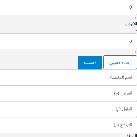
+
الأبواب
-
+
إعادة تعيين
احسب
اسم المنطقة
العرض (م)
الطول (م)
الارتفاع (م)
النوافذ