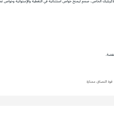
 الأكريليك الخاص، صمم ليمنح خواص استثنائية في التغطية والإستوائية وخواص تط
خفضة.
قوة التصاق ممتازة