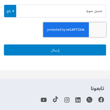
رفع
تحميل صورة
إرسال
‫تابعونا‬