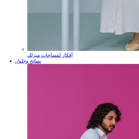
أفكار لمساحات منزلك
نصائح وحلول