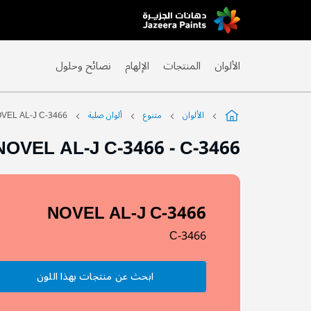
Skip
to
Content
الألوان
المنتجات
الإلهام
نصائح وحلول
الألوان
متنوع
ألوان صلبة
VEL AL-J C-3466
NOVEL AL-J C-3466
-
C-3466
NOVEL AL-J C-3466
C-3466
ابحث عن منتجات بهذا اللون