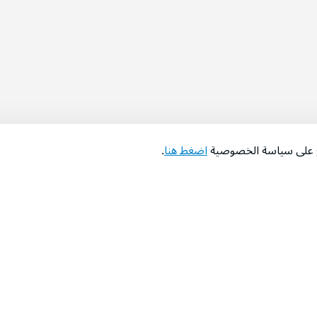
اع على سياسة الخصوصية
اضغط هنا
.
عن الشركة
‫المساعدة‬
من نحن؟
تواصل معنا
‫معارضنا‬
الأسئلة الشائعة