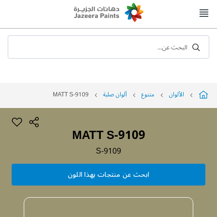
Skip
to
Content
البحث عن...
الألوان
متنوع
ألوان صلبة
MATT S-9109
MATT S-9109
S-9109
ابحث عن منتجات بهذا اللون