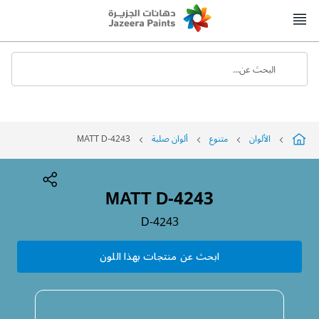
Skip
to
Content
البحث عن...
الألوان
متنوع
ألوان صلبة
MATT D-4243
MATT D-4243
D-4243
ابحث عن منتجات بهذا اللون