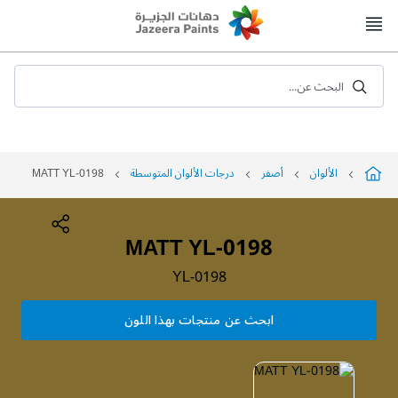
Skip
to
Content
البحث عن...
الألوان
أصفر
درجات الألوان المتوسطة
MATT YL-0198
MATT YL-0198
YL-0198
ابحث عن منتجات بهذا اللون