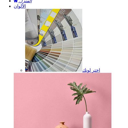
المنزل
الألوان
اختر لونك