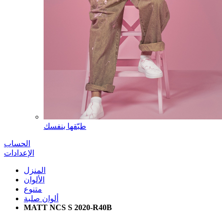
طبّقها بنفسك
الحساب
الإعدادات
المنزل
الألوان
متنوع
ألوان صلبة
MATT NCS S 2020-R40B