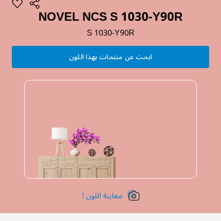
NOVEL NCS S 1030-Y90R
S 1030-Y90R
ابحث عن منتجات بهذا اللون
معاينة اللون !