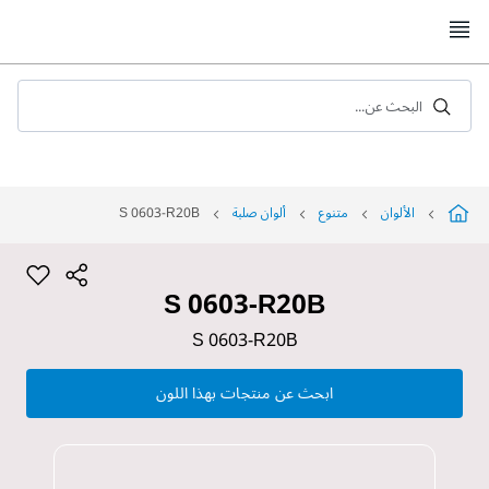
Skip
to
Content
البحث عن...
الألوان
متنوع
ألوان صلبة
S 0603-R20B
S 0603-R20B
S 0603-R20B
ابحث عن منتجات بهذا اللون