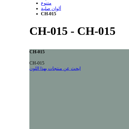
متنوع
ألوان صلبة
CH-015
CH-015
-
CH-015
CH-015
CH-015
ابحث عن منتجات بهذا اللون