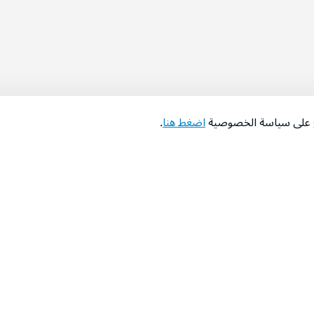
اع على سياسة الخصوصية
اضغط هنا
.
عن الشركة
‫المساعدة‬
من نحن؟
تواصل معنا
‫معارضنا‬
الأسئلة الشائعة
‫أخبارنا‬