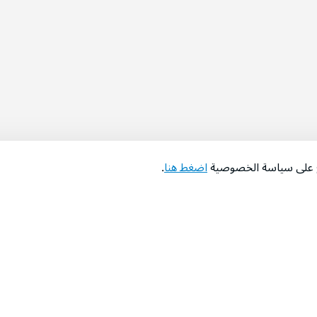
اع على سياسة الخصوصية
اضغط هنا
.
عن الشركة
‫المساعدة‬
من نحن؟
تواصل معنا
‫معارضنا‬
الأسئلة الشائعة