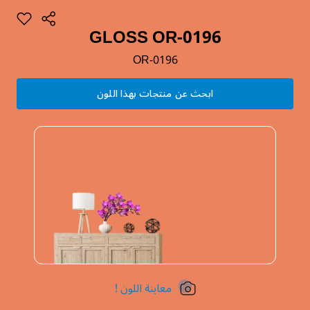
GLOSS OR-0196
OR-0196
ابحث عن منتجات بهذا اللون
معاينة اللون !