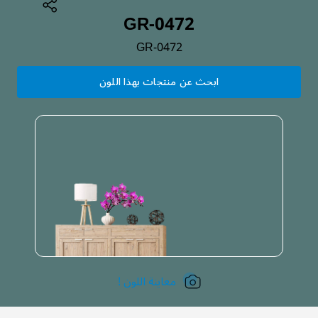
GR-0472
GR-0472
ابحث عن منتجات بهذا اللون
معاينة اللون !