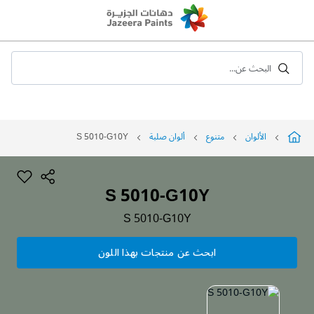
Skip
to
Content
البحث عن...
الألوان
متنوع
ألوان صلبة
S 5010-G10Y
S 5010-G10Y
S 5010-G10Y
ابحث عن منتجات بهذا اللون