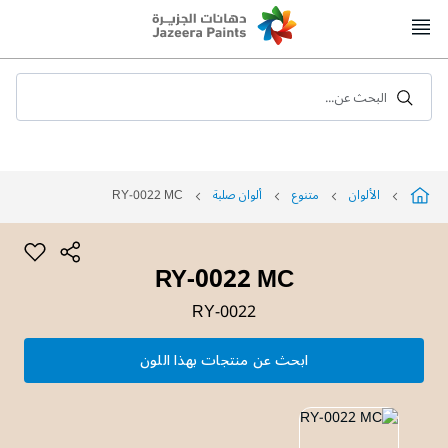
Skip
to
Content
البحث عن...
الألوان
متنوع
ألوان صلبة
RY-0022 MC
RY-0022 MC
RY-0022
ابحث عن منتجات بهذا اللون