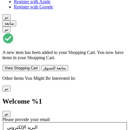
Register with Apple
Register with Google
تم
متابعة
تم
A new item has been added to your Shopping Cart. You now have
items in your Shopping Cart.
متابعة التسوق
View Shopping Cart
Other Items You Might Be Interested In:
تم
Welcome %1
تم
Please provide your email
البريد الإلكتروني