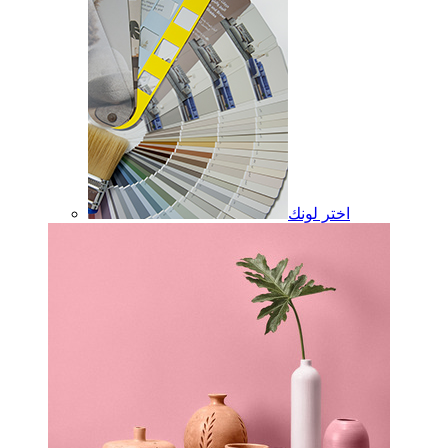
اختر لونك