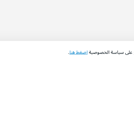
اع على سياسة الخصوصية
اضغط هنا
.
عن الشركة
‫المساعدة‬
من نحن؟
تواصل معنا
‫معارضنا‬
الأسئلة الشائعة
‫أخبارنا‬