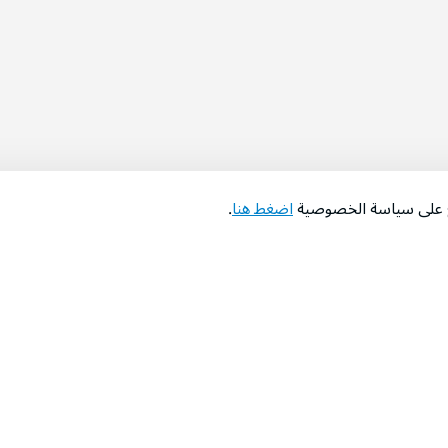
اع على سياسة الخصوصية
اضغط هنا
.
عن الشركة
‫المساعدة‬
من نحن؟
تواصل معنا
‫معارضنا‬
الأسئلة الشائعة
‫أخبارنا‬