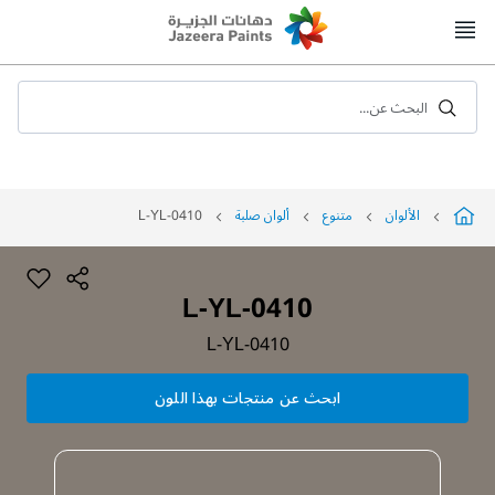
Skip
to
Content
البحث عن...
الألوان
متنوع
ألوان صلبة
L-YL-0410
L-YL-0410
L-YL-0410
ابحث عن منتجات بهذا اللون