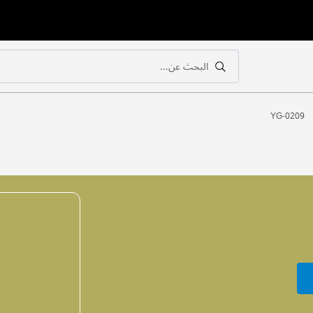
البحث عن...
بحث
بحث
YG-0209