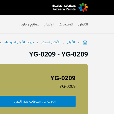
Skip
to
Content
الألوان
المنتجات
الإلهام
نصائح وحلول
الألوان
الأخضر المصفر
درجات الألوان المتوسطة
YG-0209
-
YG-0209
YG-0209
YG-0209
ابحث عن منتجات بهذا اللون