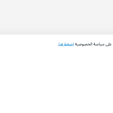
اع على سياسة الخصوصية
اضغط هنا
.
عن الشركة
‫المساعدة‬
من نحن؟
تواصل معنا
‫معارضنا‬
الأسئلة الشائعة
‫أخبارنا‬