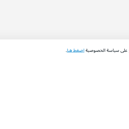
اع على سياسة الخصوصية
اضغط هنا
.
عن الشركة
‫المساعدة‬
من نحن؟
تواصل معنا
‫معارضنا‬
الأسئلة الشائعة
‫أخبارنا‬