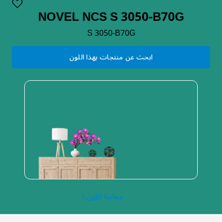
NOVEL NCS S 3050-B70G
S 3050-B70G
ابحث عن منتجات بهذا اللون
معاينة اللون !