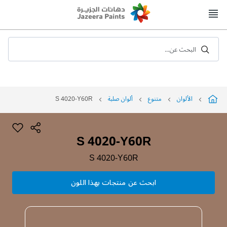
Skip
to
Content
البحث عن...
الألوان
متنوع
ألوان صلبة
S 4020-Y60R
S 4020-Y60R
S 4020-Y60R
ابحث عن منتجات بهذا اللون