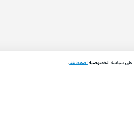
اع على سياسة الخصوصية
اضغط هنا
.
عن الشركة
‫المساعدة‬
من نحن؟
تواصل معنا
‫معارضنا‬
الأسئلة الشائعة
‫أخبارنا‬