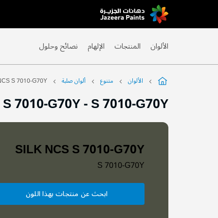
Skip
to
Content
الألوان
المنتجات
الإلهام
نصائح وحلول
الألوان
متنوع
ألوان صلبة
NCS S 7010-G70Y
 S 7010-G70Y
-
S 7010-G70Y
SILK NCS S 7010-G70Y
S 7010-G70Y
ابحث عن منتجات بهذا اللون