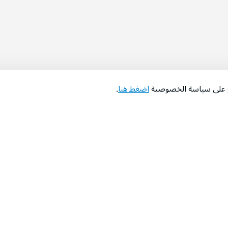
اع على سياسة الخصوصية
اضغط هنا
.
عن الشركة
‫المساعدة‬
من نحن؟
تواصل معنا
‫معارضنا‬
الأسئلة الشائعة
‫أخبارنا‬