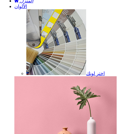
المنزل
الألوان
اختر لونك