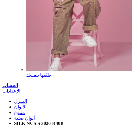
طبّقها بنفسك
الحساب
الإعدادات
المنزل
الألوان
متنوع
ألوان صلبة
SILK NCS S 3020-R40B