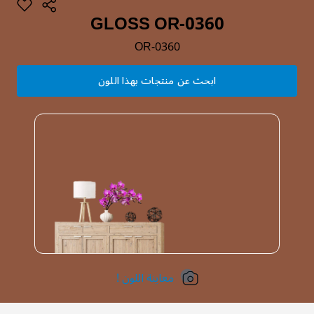
GLOSS OR-0360
OR-0360
ابحث عن منتجات بهذا اللون
معاينة اللون !