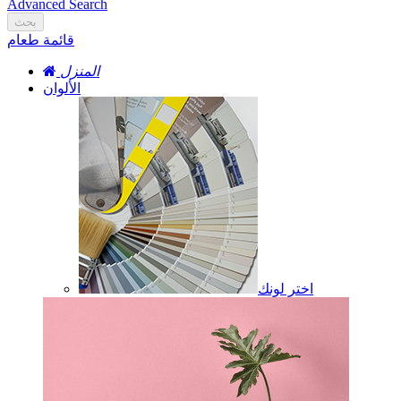
Advanced Search
بحث
قائمة طعام
المنزل
الألوان
اختر لونك