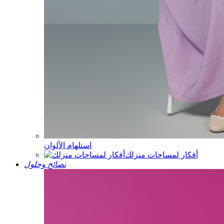
استلهام الألوان
أفكار لمساحات منزلك
نصائح وحلول