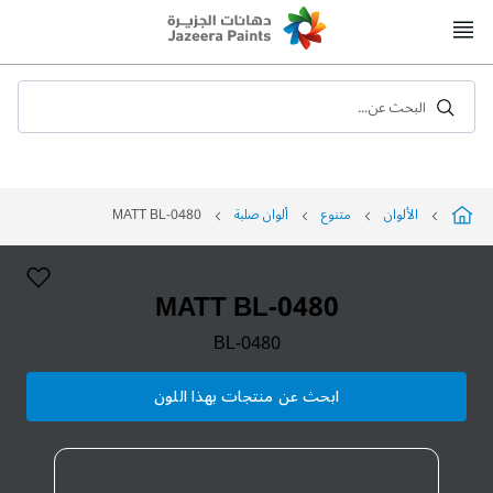
Skip
to
Content
البحث عن...
الألوان
متنوع
ألوان صلبة
MATT BL-0480
MATT BL-0480
BL-0480
ابحث عن منتجات بهذا اللون