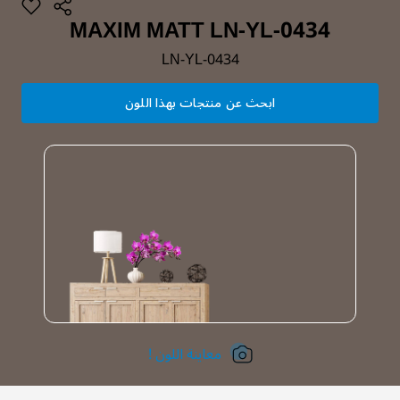
MAXIM MATT LN-YL-0434
LN-YL-0434
ابحث عن منتجات بهذا اللون
معاينة اللون !