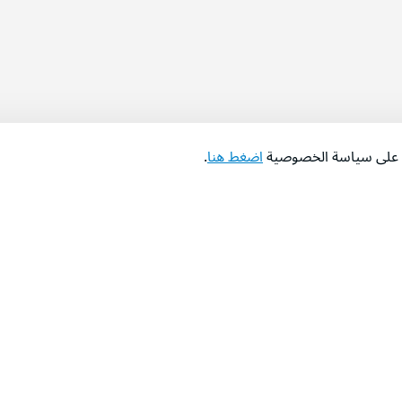
اع على سياسة الخصوصية
اضغط هنا
.
عن الشركة
‫المساعدة‬
من نحن؟
تواصل معنا
‫معارضنا‬
الأسئلة الشائعة
‫أخبارنا‬