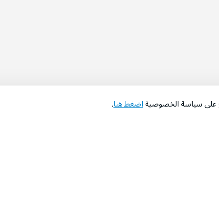
اع على سياسة الخصوصية
اضغط هنا
.
عن الشركة
‫المساعدة‬
من نحن؟
تواصل معنا
‫معارضنا‬
الأسئلة الشائعة