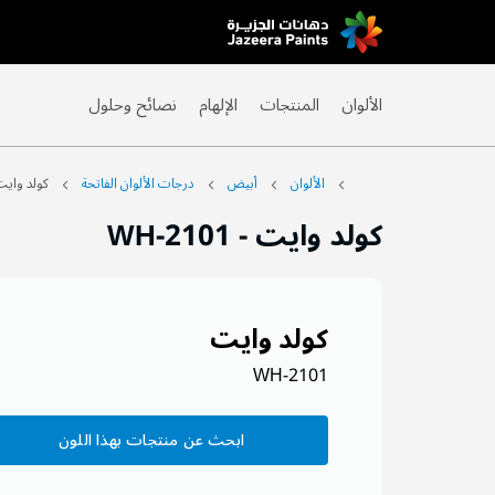
Skip
to
Content
الألوان
المنتجات
الإلهام
نصائح وحلول
الألوان
أبيض
درجات الألوان الفاتحة
كولد وايت
كولد وايت
-
WH-2101
كولد وايت
WH-2101
ابحث عن منتجات بهذا اللون