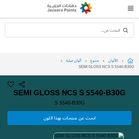
Skip
to
Content
البحث عن...
الألوان
متنوع
ألوان صلبة
SEMI GLOSS NCS S 5540-B30G
SEMI GLOSS NCS S 5540-B30G
S 5540-B30G
ابحث عن منتجات بهذا اللون