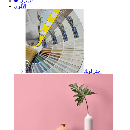
المنزل
الألوان
اختر لونك