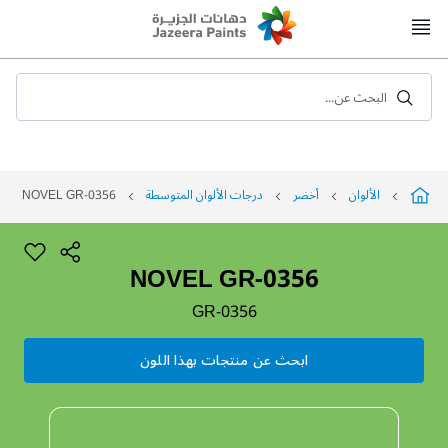
Skip
to
Content
البحث عن...
الألوان
أخضر
درجات الألوان المتوسطة
NOVEL GR-0356
NOVEL GR-0356
GR-0356
ابحث عن منتجات بهذا اللون