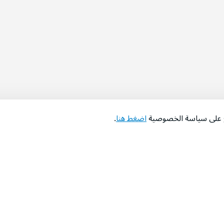
اع على سياسة الخصوصية
اضغط هنا
.
عن الشركة
‫المساعدة‬
من نحن؟
تواصل معنا
‫معارضنا‬
الأسئلة الشائعة