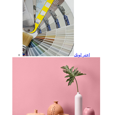
اختر لونك