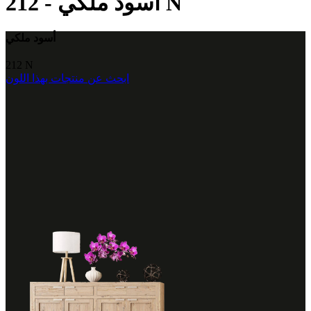
212 N
أسود ملكي
-
أسود ملكي
212 N
ابحث عن منتجات بهذا اللون