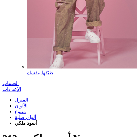
طبّقها بنفسك
الحساب
الإعدادات
المنزل
الألوان
متنوع
ألوان صلبة
أسود ملكي