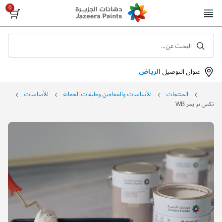
Skip
to
Content
البحث عن...
عنوان التوصيل
الرياض
المنتجات
الأساسات والمعاجين وطبقات الحماية
الأساسات
تكس برايمر WB
التخطي
إلى
نهاية
معرض
الصور