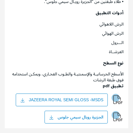
• طلاء طبقتين من "الجزيرة رويـال سيمي جلوس".
أدوات التطبيق
الرش اللاهوائي
الرش الهوائي
الـــرول
الفرشــاة
نوع السطح
الأسطح الخرسانيـة والإسمنتيـة والطـوب الفخـاري، ويمكـن استخدامه
فوق طبقة الرشات
تطبيق pdf
JAZEERA ROYAL SEMI GLOSS -MSDS
الجزيرة رويال سيمي جلوس