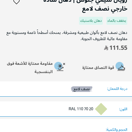
رويال سيمي جلوس | دهان سادة
بداية
خارجي نصف لامع
معرض
الصور
يخفف بالماء
دهان بلاستيك
دهان نصف لامع بألوان طبيعية ومشرقة، يمنحك أسطحاً ناعمة ومستوية مع
مقاومة عالية للظروف الجوية.
111.55
مقاومة ممتازة للأشعة فوق
قوة التصاق ممتازة
البنفسجية
درجة اللمعان:
نصف لامع
اللون:
RAL 110 70 20
الحجم والكمية: