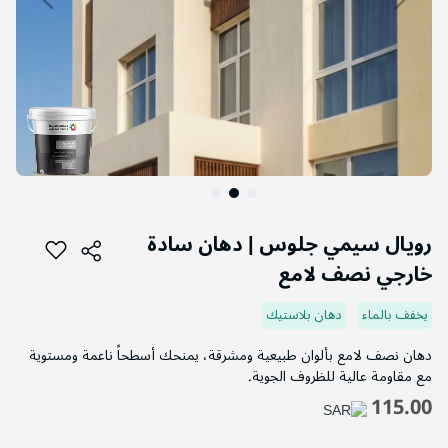
التخطي
إلى
رويال سيمي جلوس | دهان سادة
بداية
خارجي نصف لامع
معرض
الصور
يخفف بالماء
دهان بلاستيك
دهان نصف لامع بألوان طبيعية ومشرقة، يمنحك أسطحاً ناعمة ومستوية
مع مقاومة عالية للظروف الجوية.
115.00