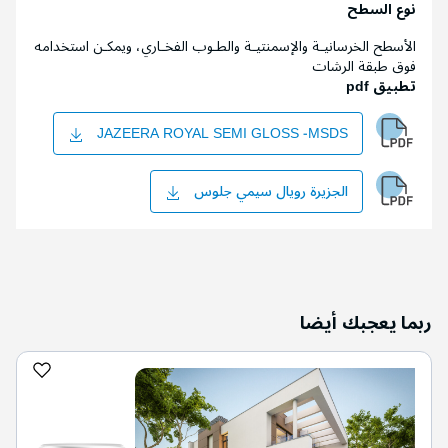
نوع السطح
الأسطح الخرسانيـة والإسمنتيـة والطـوب الفخـاري، ويمكـن استخدامه
فوق طبقة الرشات
تطبيق pdf
JAZEERA ROYAL SEMI GLOSS -MSDS
الجزيرة رويال سيمي جلوس
ربما يعجبك أيضا